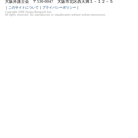
大阪弁護士会 〒530-0047 大阪市北区西天満１－１２－５
｜
このサイトについて
｜
プライバシーポリシー
｜
Copyright 2006 Osaka Bengoshi Kai.
All rights reserved. No reproduction or republication without written permission.